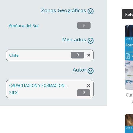
Zonas Geográficas
Rel
América del Sur
9
Mercados
Chile
9
Autor
CAPACITACION Y FORMACION -
SIEX
9
Cur