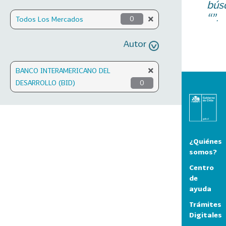
bús
“”.
Todos Los Mercados
0
Autor
BANCO INTERAMERICANO DEL
DESARROLLO (BID)
0
¿Quiénes
somos?
Centro
de
ayuda
Trámites
Digitales