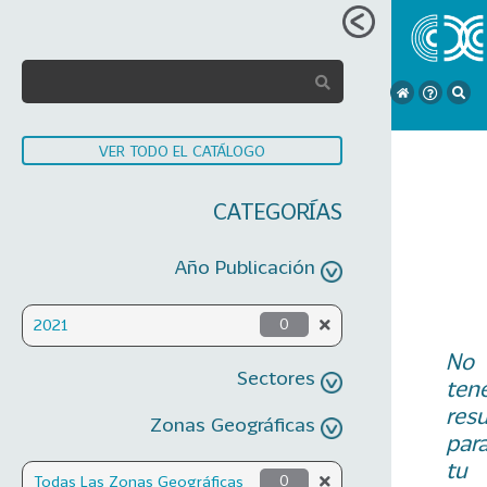
VER TODO EL CATÁLOGO
CATEGORÍAS
Año Publicación
2021
0
No
Sectores
ten
res
Zonas Geográficas
par
tu
Todas Las Zonas Geográficas
0