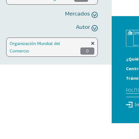
Mercados
Autor
Organización Mundial del
Comercio
0
¿Quié
Centr
Trámi
POLÍT
In