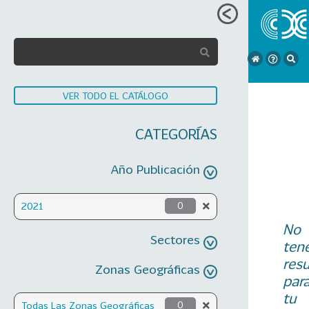
VER TODO EL CATÁLOGO
CATEGORÍAS
Año Publicación
2021
0
No
Sectores
ten
res
Zonas Geográficas
par
tu
Todas Las Zonas Geográficas
0