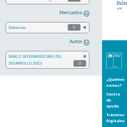
bús
“”.
Mercados
Bahamas
0
Autor
BANCO INTERAMERICANO DEL
DESARROLLO (BID)
0
¿Quiénes
somos?
Centro
de
ayuda
Trámites
Digitales