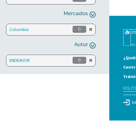
Mercados
Colombia
0
Autor
¿Quié
ENDEAVOR
0
Centr
Trámi
POLÍT
In