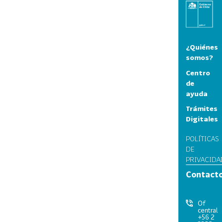
¿Quiénes
somos?
Centro
de
ayuda
Trámites
Digitales
POLÍTICAS
DE
PRIVACIDA
Contact
Of
central
+56 2