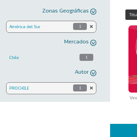
Zonas Geográficas
Títu
América del Sur
1
Mercados
Chile
1
Autor
PROCHILE
1
Vin