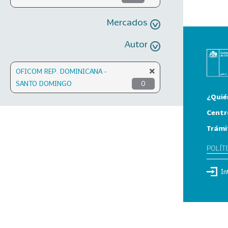
Mercados
Autor
OFICOM REP. DOMINICANA -
SANTO DOMINGO
0
¿Quié
Centr
Trámi
POLÍT
In