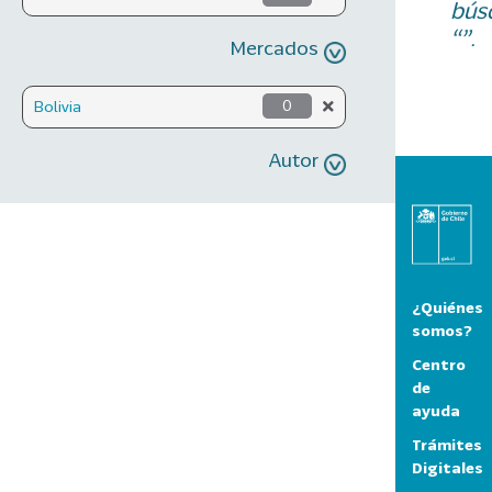
bús
“”.
Mercados
Bolivia
0
Autor
¿Quiénes
somos?
Centro
de
ayuda
Trámites
Digitales