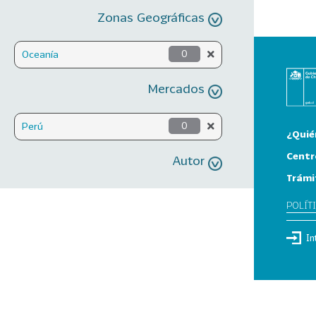
Zonas Geográficas
Oceanía
0
Mercados
Perú
0
¿Quié
Centr
Autor
Trámi
POLÍT
In