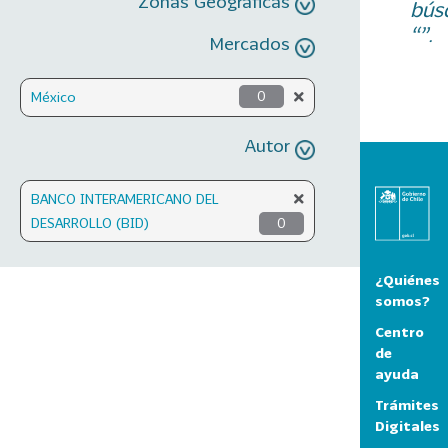
Zonas Geográficas
bús
“”.
Mercados
México
0
Autor
BANCO INTERAMERICANO DEL
DESARROLLO (BID)
0
¿Quiénes
somos?
Centro
de
ayuda
Trámites
Digitales