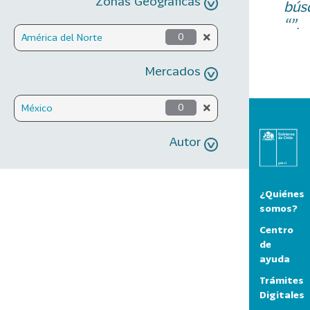
Zonas Geográficas
bús
“”.
América del Norte
0
Mercados
México
0
Autor
¿Quiénes
somos?
Centro
de
ayuda
Trámites
Digitales