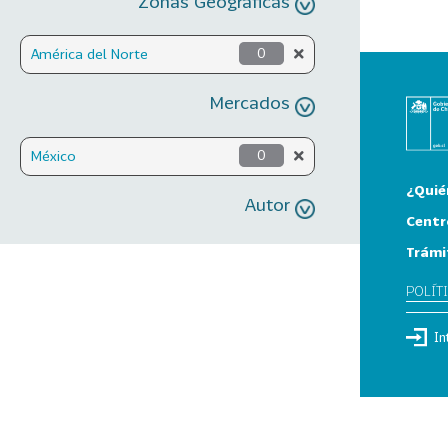
Zonas Geográficas
América del Norte
0
Mercados
México
0
¿Quié
Autor
Centr
Trámi
POLÍT
In