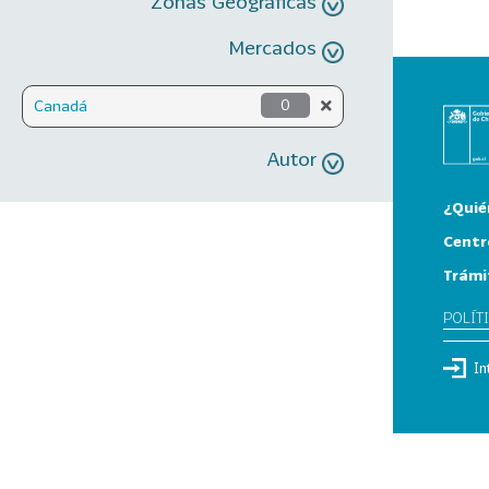
Zonas Geográficas
Mercados
Canadá
0
Autor
¿Quié
Centr
Trámi
POLÍT
In