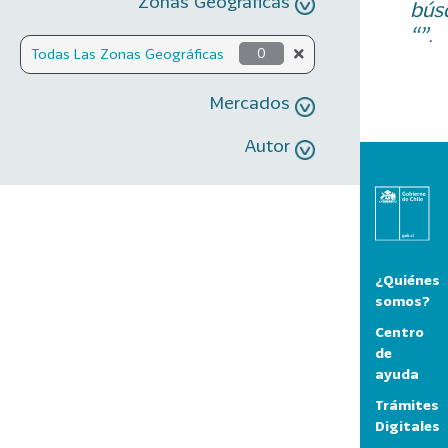
Zonas Geográficas
bús
“”.
Todas Las Zonas Geográficas
0
Mercados
Autor
¿Quiénes
somos?
Centro
de
ayuda
Trámites
Digitales