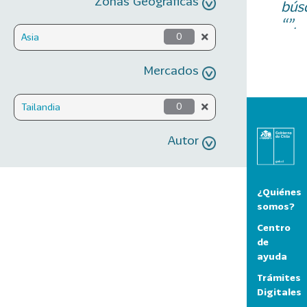
Zonas Geográficas
bús
“”.
Asia
0
Mercados
Tailandia
0
Autor
¿Quiénes
somos?
Centro
de
ayuda
Trámites
Digitales