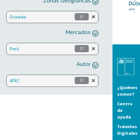
Zonas Geográficas
bús
“”.
Oceanía
0
Mercados
Perú
0
Autor
APEC
0
¿Quiénes
somos?
Centro
de
ayuda
Trámites
Digitales