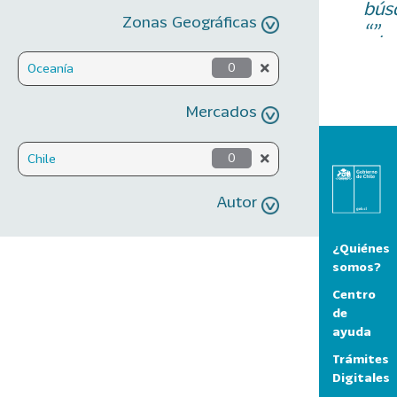
bús
Zonas Geográficas
“”.
Oceanía
0
Mercados
Chile
0
Autor
¿Quiénes
somos?
Centro
de
ayuda
Trámites
Digitales