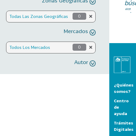
Zonas Geográficas
bús
“”.
Todas Las Zonas Geográficas
0
Mercados
Todos Los Mercados
0
Autor
¿Quiénes
somos?
Centro
de
ayuda
Trámites
Digitales