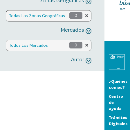
Zonas Geográficas
bús
“”.
Todas Las Zonas Geográficas
0
Mercados
Todos Los Mercados
0
Autor
¿Quiénes
somos?
Centro
de
ayuda
Trámites
Digitales