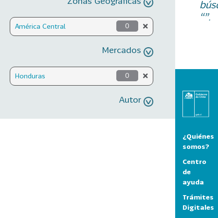
Zonas Geográficas
bús
“”.
América Central
0
Mercados
Honduras
0
Autor
¿Quiénes
somos?
Centro
de
ayuda
Trámites
Digitales