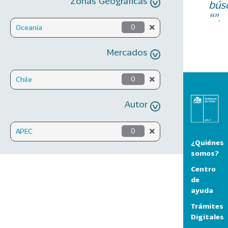
Zonas Geográficas
bús
“”.
Oceanía
0
Mercados
Chile
0
Autor
APEC
0
¿Quiénes
somos?
Centro
de
ayuda
Trámites
Digitales