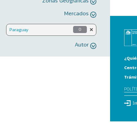
Zonas Geográficas
Mercados
Paraguay
0
Autor
¿Quié
Centr
Trámi
POLÍT
In