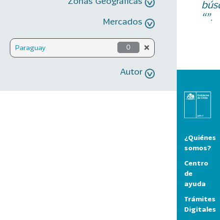
Zonas Geográficas
bús
“”.
Mercados
Paraguay
0
Autor
¿Quiénes
somos?
Centro
de
ayuda
Trámites
Digitales