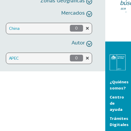
Zonas Geográficas
bús
“”.
Mercados
China
0
Autor
APEC
0
¿Quiénes
somos?
Centro
de
ayuda
Trámites
Digitales