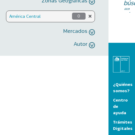
Zonas Geográficas
bús
“”.
América Central
0
Mercados
Autor
¿Quiénes
somos?
Centro
de
ayuda
Trámites
Digitales