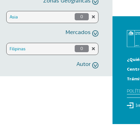
Zonas Geográficas
Asia
0
Mercados
Filipinas
0
¿Quié
Autor
Centr
Trámi
POLÍT
In