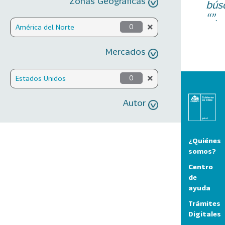
Zonas Geográficas
bús
“”.
América del Norte
0
Mercados
Estados Unidos
0
Autor
¿Quiénes
somos?
Centro
de
ayuda
Trámites
Digitales