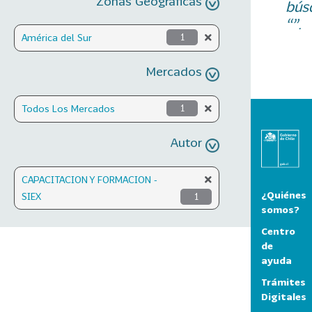
Zonas Geográficas
bús
“”.
América del Sur
1
Mercados
Todos Los Mercados
1
Autor
CAPACITACION Y FORMACION -
¿Quiénes
SIEX
1
somos?
Centro
de
ayuda
Trámites
Digitales