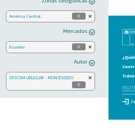
Zonas Geográficas
América Central
0
Mercados
Ecuador
0
¿Quié
Autor
Centr
Trámi
OFICOM URUGUAY - MONTEVIDEO
0
POLÍT
In