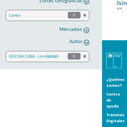
Zonas Geográficas
bús
“”.
Caribe
0
Mercados
Autor
OFICOM CUBA - LA HABANA
0
¿Quiénes
somos?
Centro
de
ayuda
Trámites
Digitales