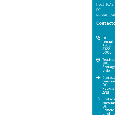
POLÍTICAS
DE
PRIVACIDA
Contact
Of
central
+56 2
3322
0000
Teatino
180,
Santiago
Chile.
Contact
nuestra
Of.
Regiona
aquí
Contact
nuestra
Of.
Comerci
en el m