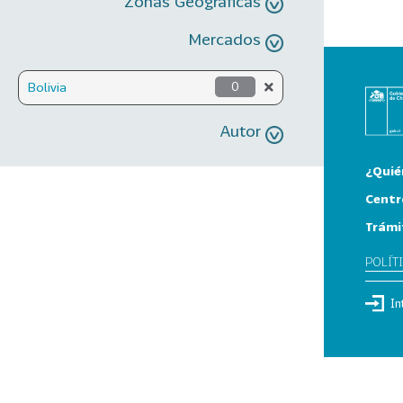
Zonas Geográficas
Mercados
Bolivia
0
Autor
¿Quié
Centr
Trámi
POLÍT
In