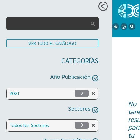
VER TODO EL CATÁLOGO
CATEGORÍAS
Año Publicación
2021
0
No
Sectores
ten
res
Todos los Sectores
0
par
tu