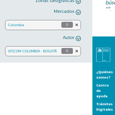
Zonas Geográficas
bús
“”.
Mercados
Colombia
0
Autor
OFICOM COLOMBIA - BOGOTÁ
0
¿Quiénes
somos?
Centro
de
ayuda
Trámites
Digitales