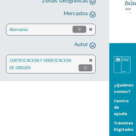
Zonas Geográficas
bús
“”.
Mercados
Alemania
0
Autor
CERTIFICACION Y VERIFICACION
DE ORIGEN
0
¿Quiénes
somos?
Centro
de
ayuda
Trámites
Digitales