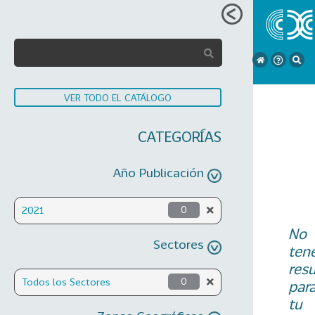
VER TODO EL CATÁLOGO
CATEGORÍAS
Año Publicación
2021
0
No
Sectores
ten
res
Todos los Sectores
0
par
tu