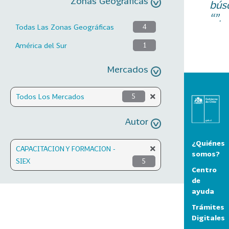
Zonas Geográficas
bús
“”.
Todas Las Zonas Geográficas
4
América del Sur
1
Mercados
Todos Los Mercados
5
Autor
¿Quiénes
CAPACITACION Y FORMACION -
somos?
SIEX
5
Centro
de
ayuda
Trámites
Digitales