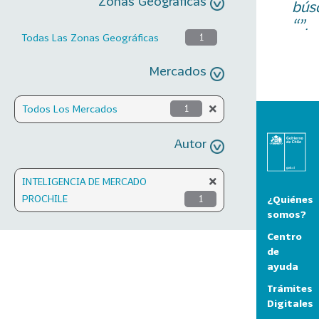
Zonas Geográficas
bús
“”.
Todas Las Zonas Geográficas
1
Mercados
Todos Los Mercados
1
Autor
INTELIGENCIA DE MERCADO
PROCHILE
1
¿Quiénes
somos?
Centro
de
ayuda
Trámites
Digitales