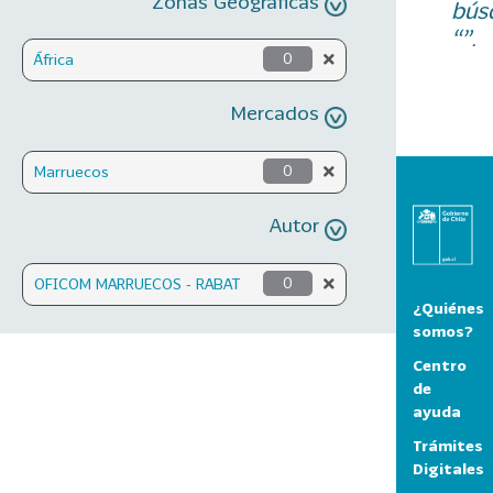
Zonas Geográficas
bús
“”.
África
0
Mercados
Marruecos
0
Autor
OFICOM MARRUECOS - RABAT
0
¿Quiénes
somos?
Centro
de
ayuda
Trámites
Digitales