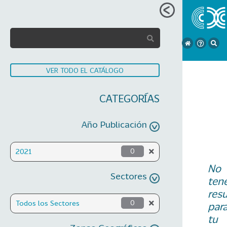
VER TODO EL CATÁLOGO
CATEGORÍAS
Año Publicación
2021
0
No
Sectores
ten
res
Todos los Sectores
0
par
tu