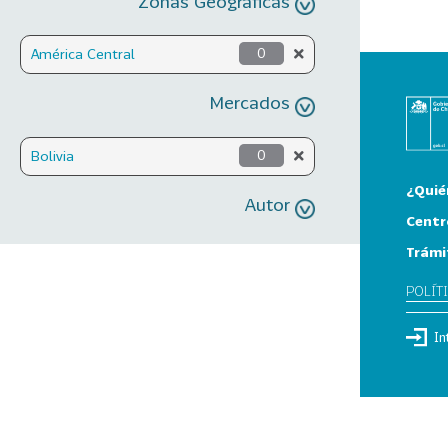
Zonas Geográficas
América Central
0
Mercados
Bolivia
0
¿Quié
Autor
Centr
Trámi
POLÍT
In