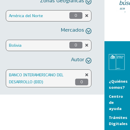
Zonas Geográficas
bús
“”.
América del Norte
0
Mercados
Bolivia
0
Autor
BANCO INTERAMERICANO DEL
¿Quiénes
DESARROLLO (BID)
0
somos?
Centro
de
ayuda
Trámites
Digitales