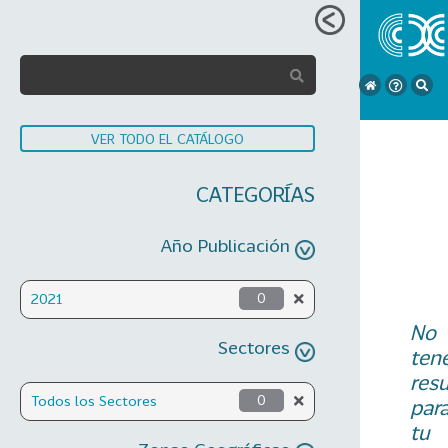
VER TODO EL CATÁLOGO
CATEGORÍAS
Año Publicación
2021
0
No
Sectores
ten
res
Todos los Sectores
0
par
tu