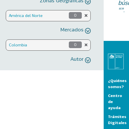
Zonas Geográficas
bús
“”.
América del Norte
0
Mercados
Colombia
0
Autor
¿Quiénes
somos?
Centro
de
ayuda
Trámites
Digitales