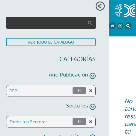
VER TODO EL CATÁLOGO
CATEGORÍAS
Año Publicación
2021
0
No
Sectores
ten
res
Todos los Sectores
0
par
tu