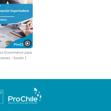
so Ecommerce para
bienes - Sesión I