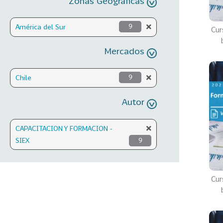
Zonas Geográficas
América del Sur
9
Cur
Mercados
Chile
9
Autor
CAPACITACION Y FORMACION -
SIEX
9
Cur