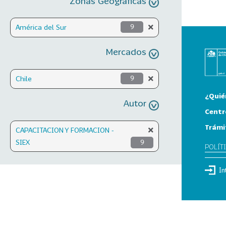
Zonas Geográficas
América del Sur
9
Mercados
Chile
9
¿Quié
Autor
Centr
Trámi
CAPACITACION Y FORMACION -
SIEX
9
POLÍT
In