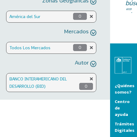
Zonas Geográficas
bús
“”.
América del Sur
0
Mercados
Todos Los Mercados
0
Autor
BANCO INTERAMERICANO DEL
¿Quiénes
DESARROLLO (BID)
0
somos?
Centro
de
ayuda
Trámites
Digitales