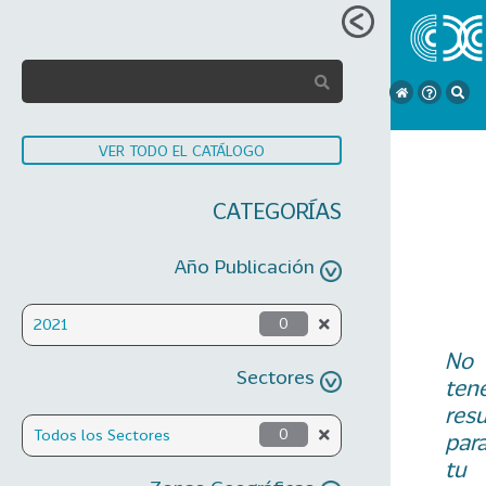
VER TODO EL CATÁLOGO
CATEGORÍAS
Año Publicación
2021
0
No
Sectores
ten
res
Todos los Sectores
0
par
tu