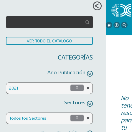
VER TODO EL CATÁLOGO
CATEGORÍAS
Año Publicación
2021
0
No
Sectores
ten
res
Todos los Sectores
0
par
tu