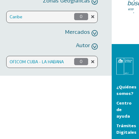
Zonas Geográficas
bús
“”.
Caribe
0
Mercados
Autor
OFICOM CUBA - LA HABANA
0
¿Quiénes
somos?
Centro
de
ayuda
Trámites
Digitales