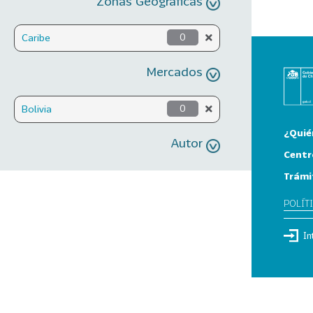
Zonas Geográficas
Caribe
0
Mercados
Bolivia
0
¿Quié
Autor
Centr
Trámi
POLÍT
In