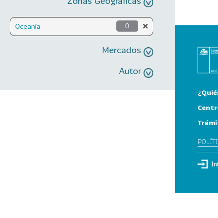
Zonas Geográficas
Oceanía
0
Mercados
Autor
¿Quié
Centr
Trámi
POLÍT
In