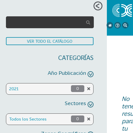
VER TODO EL CATÁLOGO
CATEGORÍAS
Año Publicación
2021
0
No
Sectores
ten
res
Todos los Sectores
0
par
tu