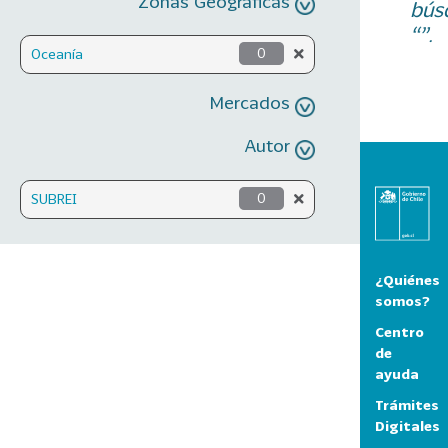
Zonas Geográficas
bús
“”.
Oceanía
0
Mercados
Autor
SUBREI
0
¿Quiénes
somos?
Centro
de
ayuda
Trámites
Digitales