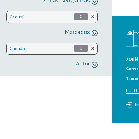
Zonas Geográficas
Oceanía
0
Mercados
Canadá
0
¿Quié
Autor
Centr
Trámi
POLÍT
In