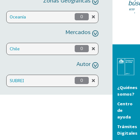
Zonas Geográficas
bús
“”.
Oceanía
0
Mercados
Chile
0
Autor
SUBREI
0
¿Quiénes
somos?
Centro
de
ayuda
Trámites
Digitales