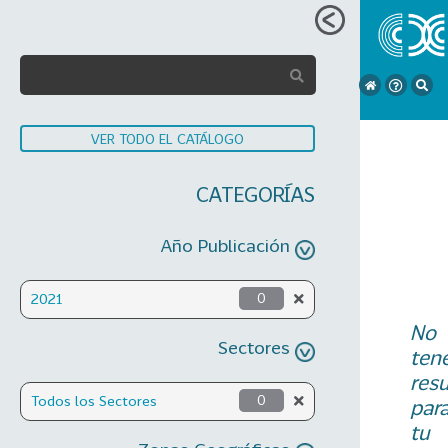
VER TODO EL CATÁLOGO
CATEGORÍAS
Año Publicación
2021
0
No
Sectores
ten
res
Todos los Sectores
0
par
tu